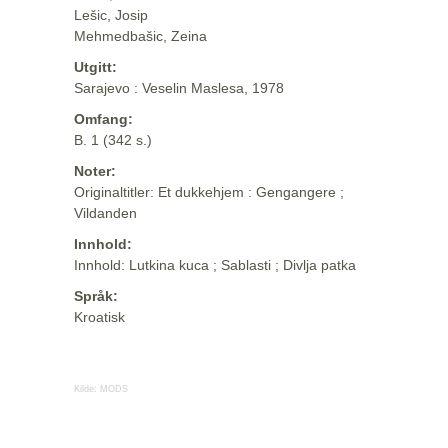
Lešic, Josip
Mehmedbašic, Zeina
Utgitt:
Sarajevo : Veselin Maslesa, 1978
Omfang:
B. 1 (342 s.)
Noter:
Originaltitler: Et dukkehjem : Gengangere ;
Vildanden
Innhold:
Innhold: Lutkina kuca ; Sablasti ; Divlja patka
Språk:
Kroatisk
Kilde:
MODS