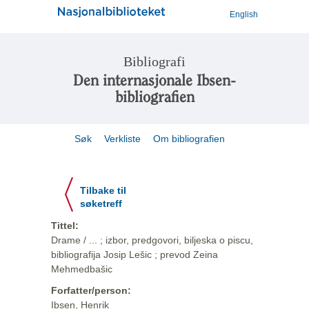
English
Bibliografi
Den internasjonale Ibsen-
bibliografien
Søk
Verkliste
Om bibliografien
Tilbake til
søketreff
Tittel:
Drame / ... ; izbor, predgovori, biljeska o piscu,
bibliografija Josip Lešic ; prevod Zeina
Mehmedbašic
Forfatter/person:
Ibsen, Henrik