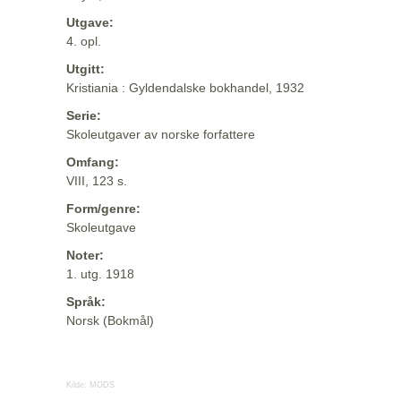
Utgave:
4. opl.
Utgitt:
Kristiania : Gyldendalske bokhandel, 1932
Serie:
Skoleutgaver av norske forfattere
Omfang:
VIII, 123 s.
Form/genre:
Skoleutgave
Noter:
1. utg. 1918
Språk:
Norsk (Bokmål)
Kilde:
MODS