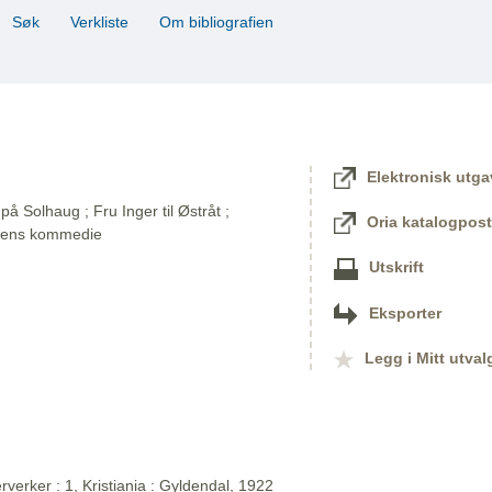
Søk
Verkliste
Om bibliografien
Elektronisk utga
på Solhaug ; Fru Inger til Østråt ;
Oria katalogpost
dens kommedie
Utskrift
Eksporter
Legg i Mitt utval
verker : 1, Kristiania : Gyldendal, 1922