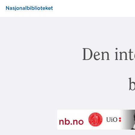
Den int
b