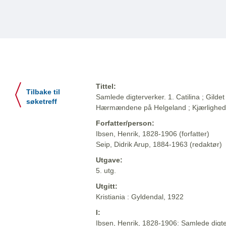
Tittel:
Tilbake til
Samlede digterverker. 1. Catilina ; Gildet 
søketreff
Hærmændene på Helgeland ; Kjærlighe
Forfatter/person:
Ibsen, Henrik, 1828-1906 (forfatter)
Seip, Didrik Arup, 1884-1963 (redaktør)
Utgave:
5. utg.
Utgitt:
Kristiania : Gyldendal, 1922
I:
Ibsen, Henrik, 1828-1906: Samlede digter