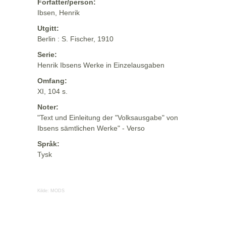
Forfatter/person:
Ibsen, Henrik
Utgitt:
Berlin : S. Fischer, 1910
Serie:
Henrik Ibsens Werke in Einzelausgaben
Omfang:
XI, 104 s.
Noter:
"Text und Einleitung der "Volksausgabe" von
Ibsens sämtlichen Werke" - Verso
Språk:
Tysk
Kilde:
MODS