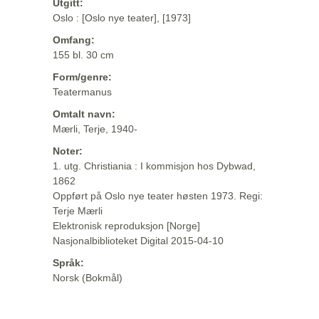
Utgitt:
Oslo : [Oslo nye teater], [1973]
Omfang:
155 bl. 30 cm
Form/genre:
Teatermanus
Omtalt navn:
Mærli, Terje, 1940-
Noter:
1. utg. Christiania : I kommisjon hos Dybwad,
1862
Oppført på Oslo nye teater høsten 1973. Regi:
Terje Mærli
Elektronisk reproduksjon [Norge]
Nasjonalbiblioteket Digital 2015-04-10
Språk:
Norsk (Bokmål)