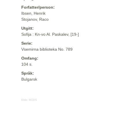
Forfatter/person:
Ibsen, Henrik
Stojanov, Raco
Utgitt:
Sofija : Kn-vo Al. Paskalev, [19-]
Serie:
Vsemirna biblioteka No. 789
Omfang:
104 s.
Språk:
Bulgarsk
Kilde:
MODS