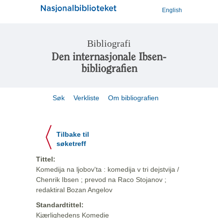
English
Bibliografi
Den internasjonale Ibsen-
bibliografien
Søk
Verkliste
Om bibliografien
Tilbake til
søketreff
Tittel:
Komedija na ljobov'ta : komedija v tri dejstvija /
Chenrik Ibsen ; prevod na Raco Stojanov ;
redaktiral Bozan Angelov
Standardtittel:
Kjærlighedens Komedie