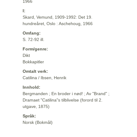
1966
I:
Skard, Vemund, 1909-1992: Det 19.
hundreåret, Oslo : Aschehoug, 1966
Omfang:
S. 72-92 ill.
Form/genre:
Dikt
Bokkapitler
Omtalt verk:
Catilina / Ibsen, Henrik
Innhold:
Bergmanden ; En broder i nød! ; Av "Brand" ;
Dramaet "Catilina"s tilblivelse (forord til 2.
utgave, 1875)
Språk:
Norsk (Bokmål)