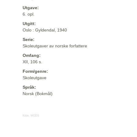
Utgave:
6. opl.
Utgitt:
Oslo : Gyldendal, 1940
Serie:
Skoleutgaver av norske forfattere
Omfang:
XII, 106 s.
Form/genre:
Skoleutgave
Språk:
Norsk (Bokmål)
Kilde:
MODS