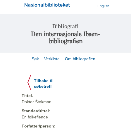
English
Bibliografi
Den internasjonale Ibsen-
bibliografien
Søk
Verkliste
Om bibliografien
Tilbake til
søketreff
Tittel:
Doktor Štokman
Standardtittel:
En folkefiende
Forfatter/person: