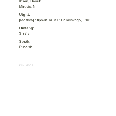
Ibsen, Henrik
Mirovic, N.
Utgitt:
[Moskva] : tipo-lit. ar. A.P. Pollavskogo, 1901
Omfang:
3-97 s.
Språk:
Russisk
Kilde:
MODS