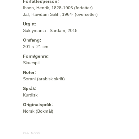
Forfatter/person:
Ibsen, Henrik, 1828-1906 (forfatter)
Jaf, Hawdam Salih, 1964- (oversetter)
Utgitt:
Suleymania : Sardam, 2015
Omfang:
201 s. 21 cm
Form/genre:
Skuespill
Noter:
Sorani (arabisk skrift)
Språk:
Kurdisk
Originalspråk:
Norsk (Bokmål)
Kilde:
MODS