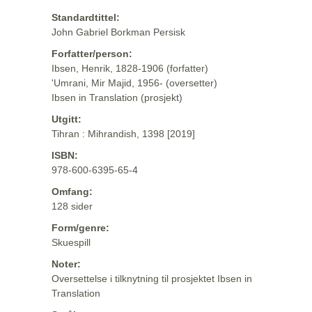
Standardtittel:
John Gabriel Borkman Persisk
Forfatter/person:
Ibsen, Henrik, 1828-1906 (forfatter)
'Umrani, Mir Majid, 1956- (oversetter)
Ibsen in Translation (prosjekt)
Utgitt:
Tihran : Mihrandish, 1398 [2019]
ISBN:
978-600-6395-65-4
Omfang:
128 sider
Form/genre:
Skuespill
Noter:
Oversettelse i tilknytning til prosjektet Ibsen in
Translation