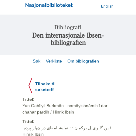
English
Bibliografi
Den internasjonale Ibsen-
bibliografien
Søk
Verkliste
Om bibliografien
Tilbake til
søketreff
Tittel:
Yun Gabīiyil Burkmān : namāyishnāmihʹī dar
chahār pardih / Hinrik Ibsin
Tittel:
ین گابری‌یل برکمان : ‏:‏ نمایشنامه‌ای در چهار پرده ‏ /
Hinrik Ibsin