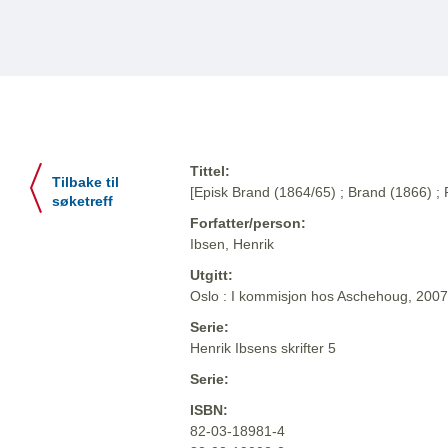
Tittel:
Tilbake til
[Episk Brand (1864/65) ; Brand (1866) ;
søketreff
Forfatter/person:
Ibsen, Henrik
Utgitt:
Oslo : I kommisjon hos Aschehoug, 2007
Serie:
Henrik Ibsens skrifter 5
Serie:
ISBN:
82-03-18981-4