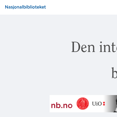
Den int
b