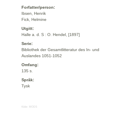
Forfatter/person:
Ibsen, Henrik
Fick, Helmine
Utgitt:
Halle a. d. S : O. Hendel, [1897]
Serie:
Bibliothek der Gesamtlitteratur des In- und
Auslandes 1051-1052
Omfang:
135 s.
Språk:
Tysk
Kilde:
MODS