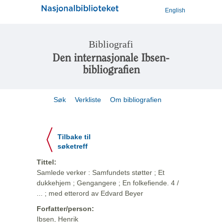
English
Bibliografi
Den internasjonale Ibsen-
bibliografien
Søk
Verkliste
Om bibliografien
Tilbake til
søketreff
Tittel:
Samlede verker : Samfundets støtter ; Et
dukkehjem ; Gengangere ; En folkefiende. 4 /
... ; med etterord av Edvard Beyer
Forfatter/person:
Ibsen, Henrik