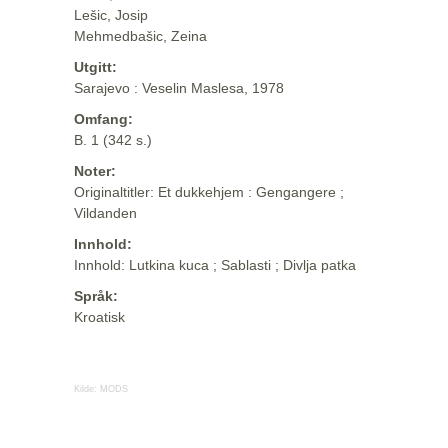
Lešic, Josip
Mehmedbašic, Zeina
Utgitt:
Sarajevo : Veselin Maslesa, 1978
Omfang:
B. 1 (342 s.)
Noter:
Originaltitler: Et dukkehjem : Gengangere ;
Vildanden
Innhold:
Innhold: Lutkina kuca ; Sablasti ; Divlja patka
Språk:
Kroatisk
Kilde:
MODS