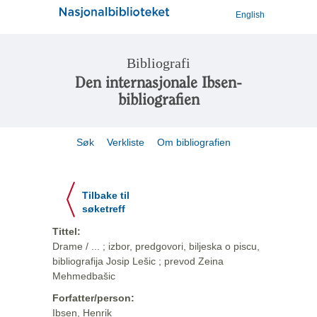
English
Bibliografi
Den internasjonale Ibsen-
bibliografien
Søk
Verkliste
Om bibliografien
Tilbake til
søketreff
Tittel:
Drame / ... ; izbor, predgovori, biljeska o piscu,
bibliografija Josip Lešic ; prevod Zeina
Mehmedbašic
Forfatter/person:
Ibsen, Henrik