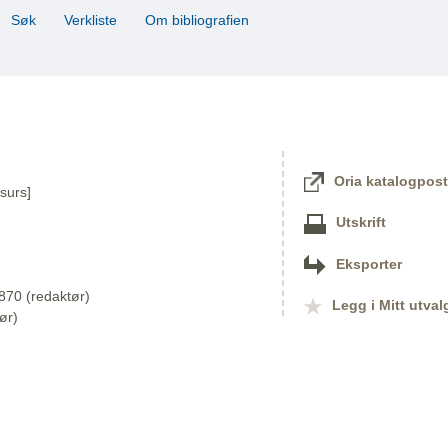
Søk
Verkliste
Om bibliografien
Oria katalogpost
surs]
Utskrift
Eksporter
870 (redaktør)
Legg i Mitt utval
ør)