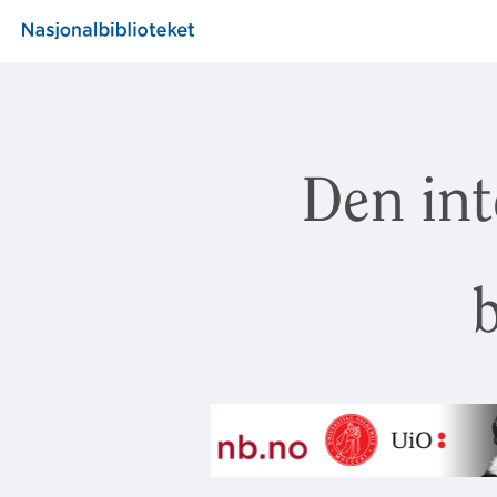
Den int
b