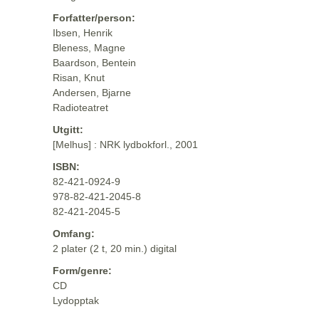
Forfatter/person:
Ibsen, Henrik
Bleness, Magne
Baardson, Bentein
Risan, Knut
Andersen, Bjarne
Radioteatret
Utgitt:
[Melhus] : NRK lydbokforl., 2001
ISBN:
82-421-0924-9
978-82-421-2045-8
82-421-2045-5
Omfang:
2 plater (2 t, 20 min.) digital
Form/genre:
CD
Lydopptak