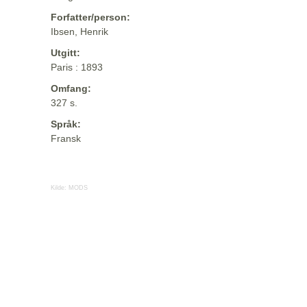
Forfatter/person:
Ibsen, Henrik
Utgitt:
Paris : 1893
Omfang:
327 s.
Språk:
Fransk
Kilde:
MODS