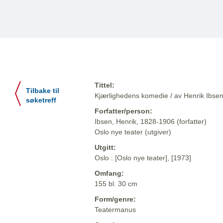
Tittel:
Tilbake til
Kjærlighedens komedie / av Henrik Ibse
søketreff
Forfatter/person:
Ibsen, Henrik, 1828-1906 (forfatter)
Oslo nye teater (utgiver)
Utgitt:
Oslo : [Oslo nye teater], [1973]
Omfang:
155 bl. 30 cm
Form/genre:
Teatermanus