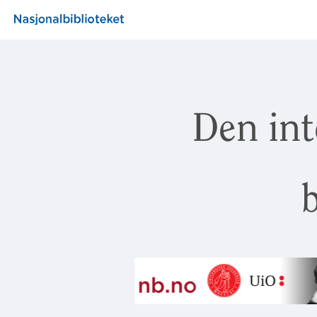
Den int
b