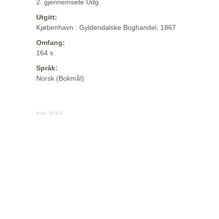
2. gjennemsete Udg.
Utgitt:
Kjøbenhavn : Gyldendalske Boghandel, 1867
Omfang:
164 s.
Språk:
Norsk (Bokmål)
Kilde:
MODS