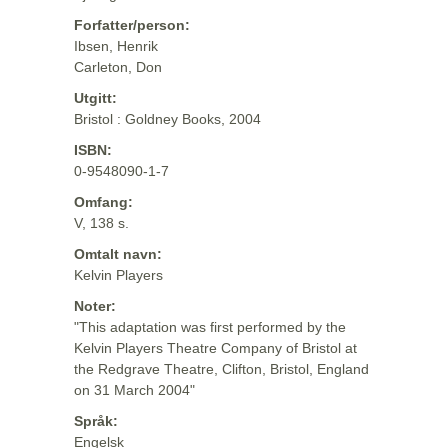
Forfatter/person:
Ibsen, Henrik
Carleton, Don
Utgitt:
Bristol : Goldney Books, 2004
ISBN:
0-9548090-1-7
Omfang:
V, 138 s.
Omtalt navn:
Kelvin Players
Noter:
"This adaptation was first performed by the
Kelvin Players Theatre Company of Bristol at
the Redgrave Theatre, Clifton, Bristol, England
on 31 March 2004"
Språk:
Engelsk