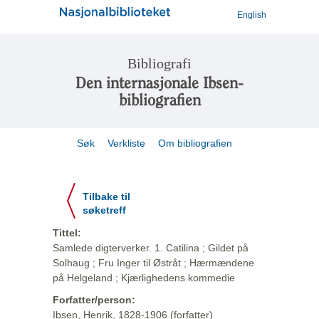
English
Bibliografi
Den internasjonale Ibsen-
bibliografien
Søk
Verkliste
Om bibliografien
Tilbake til
søketreff
Tittel:
Samlede digterverker. 1. Catilina ; Gildet på
Solhaug ; Fru Inger til Østråt ; Hærmændene
på Helgeland ; Kjærlighedens kommedie
Forfatter/person:
Ibsen, Henrik, 1828-1906 (forfatter)