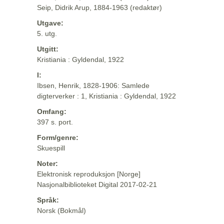
Seip, Didrik Arup, 1884-1963 (redaktør)
Utgave:
5. utg.
Utgitt:
Kristiania : Gyldendal, 1922
I:
Ibsen, Henrik, 1828-1906: Samlede
digterverker : 1, Kristiania : Gyldendal, 1922
Omfang:
397 s. port.
Form/genre:
Skuespill
Noter:
Elektronisk reproduksjon [Norge]
Nasjonalbiblioteket Digital 2017-02-21
Språk:
Norsk (Bokmål)