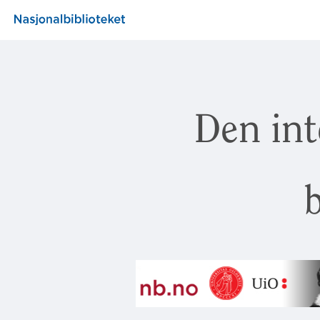
Den int
b