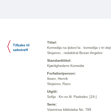
Tittel:
Tilbake til
Komedija na ljobov'ta : komedija v tri de
søketreff
Stojanov ; redaktiral Bozan Angelov
Standardtittel:
Kjærlighedens Komedie
Forfatter/person:
Ibsen, Henrik
Stojanov, Raco
Utgitt:
Sofija : Kn-vo Al. Paskalev, [19-]
Serie:
Vsemirna biblioteka No. 789