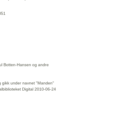
1851
aul Botten-Hansen og andre
l og gikk under navnet "Manden"
lbiblioteket Digital 2010-06-24