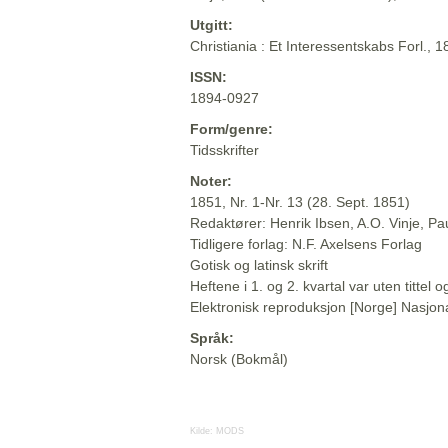
Utgitt:
Christiania : Et Interessentskabs Forl., 
ISSN:
1894-0927
Form/genre:
Tidsskrifter
Noter:
1851, Nr. 1-Nr. 13 (28. Sept. 1851)
Redaktører: Henrik Ibsen, A.O. Vinje, P
Tidligere forlag: N.F. Axelsens Forlag
Gotisk og latinsk skrift
Heftene i 1. og 2. kvartal var uten titte
Elektronisk reproduksjon [Norge] Nasjona
Språk:
Norsk (Bokmål)
Kilde:
MODS