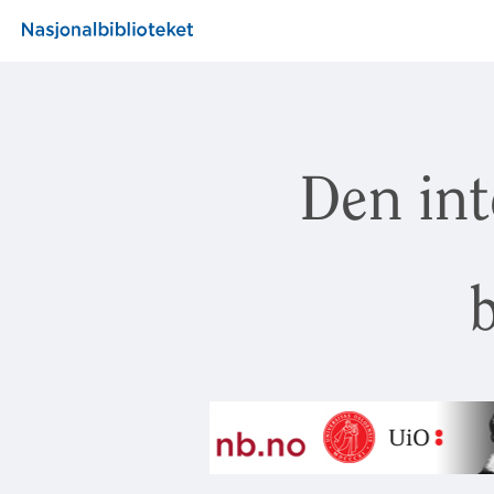
Den int
b