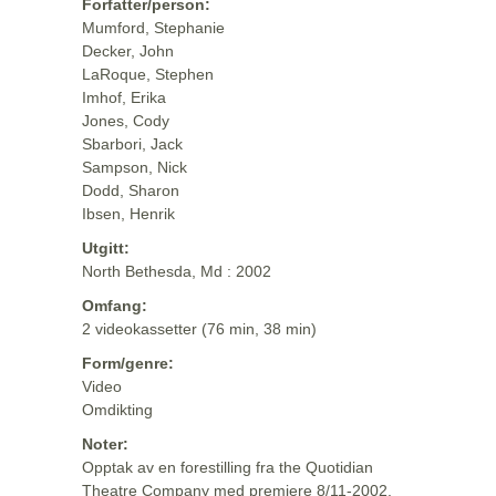
Forfatter/person:
Mumford, Stephanie
Decker, John
LaRoque, Stephen
Imhof, Erika
Jones, Cody
Sbarbori, Jack
Sampson, Nick
Dodd, Sharon
Ibsen, Henrik
Utgitt:
North Bethesda, Md : 2002
Omfang:
2 videokassetter (76 min, 38 min)
Form/genre:
Video
Omdikting
Noter:
Opptak av en forestilling fra the Quotidian
Theatre Company med premiere 8/11-2002.