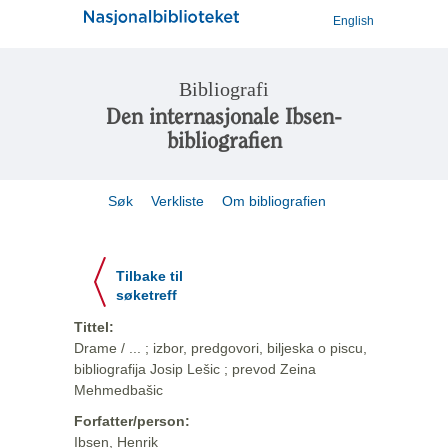
English
Bibliografi
Den internasjonale Ibsen-
bibliografien
Søk
Verkliste
Om bibliografien
Tilbake til
søketreff
Tittel:
Drame / ... ; izbor, predgovori, biljeska o piscu,
bibliografija Josip Lešic ; prevod Zeina
Mehmedbašic
Forfatter/person:
Ibsen, Henrik