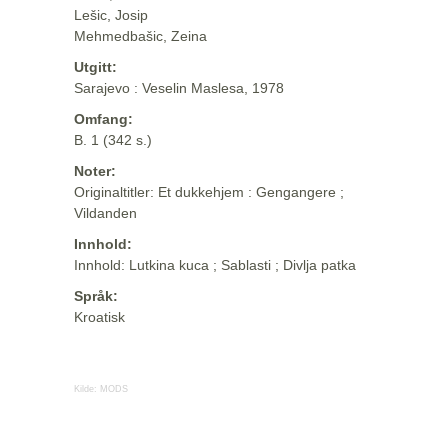
Lešic, Josip
Mehmedbašic, Zeina
Utgitt:
Sarajevo : Veselin Maslesa, 1978
Omfang:
B. 1 (342 s.)
Noter:
Originaltitler: Et dukkehjem : Gengangere ;
Vildanden
Innhold:
Innhold: Lutkina kuca ; Sablasti ; Divlja patka
Språk:
Kroatisk
Kilde:
MODS