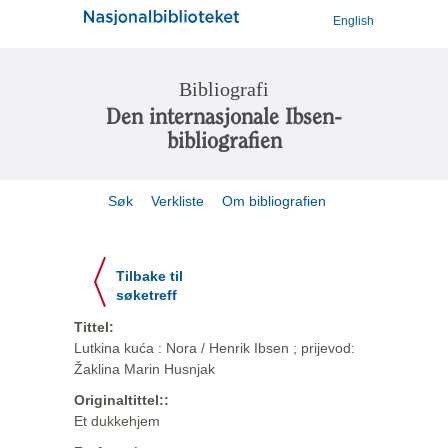
English
Bibliografi
Den internasjonale Ibsen-
bibliografien
Søk
Verkliste
Om bibliografien
Tilbake til
søketreff
Tittel:
Lutkina kuća : Nora / Henrik Ibsen ; prijevod:
Žaklina Marin Husnjak
Originaltittel::
Et dukkehjem