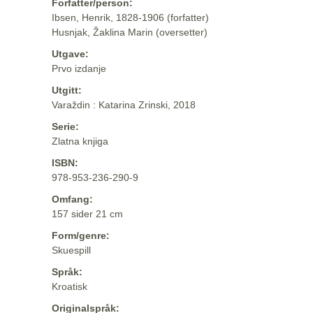
Forfatter/person:
Ibsen, Henrik, 1828-1906 (forfatter)
Husnjak, Žaklina Marin (oversetter)
Utgave:
Prvo izdanje
Utgitt:
Varaždin : Katarina Zrinski, 2018
Serie:
Zlatna knjiga
ISBN:
978-953-236-290-9
Omfang:
157 sider 21 cm
Form/genre:
Skuespill
Språk:
Kroatisk
Originalspråk: