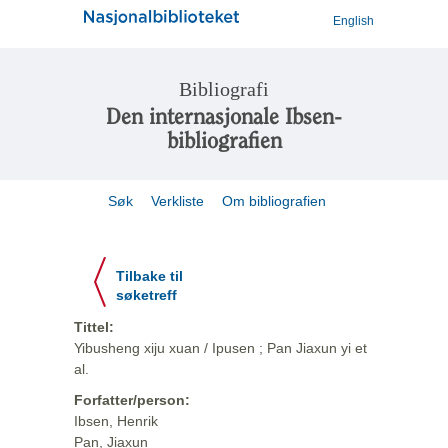
English
Bibliografi
Den internasjonale Ibsen-
bibliografien
Søk
Verkliste
Om bibliografien
Tilbake til
søketreff
Tittel:
Yibusheng xiju xuan / Ipusen ; Pan Jiaxun yi et
al.
Forfatter/person:
Ibsen, Henrik
Pan, Jiaxun