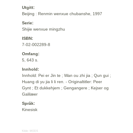
Utgitt:
Beijing : Renmin wenxue chubanshe, 1997
Serie:
Shijie wenxue mingzhu
ISBN:
7-02-002289-8
Omfang:
5, 643 s.
Innhold:
Innhold: Pei er Jin te ; Wan ou zhi jia ; Qun gui ;
Huang di yu jia li li ren. - Originaltitler: Peer
Gynt ; Et dukkehjem ; Gengangere ; Kejser og
Galilæer
Språk:
Kinesisk
Kilde:
MODS