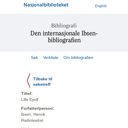
English
Bibliografi
Den internasjonale Ibsen-
bibliografien
Søk
Verkliste
Om bibliografien
Tilbake til
søketreff
Tittel:
Lille Eyolf
Forfatter/person:
Ibsen, Henrik
Radioteatret