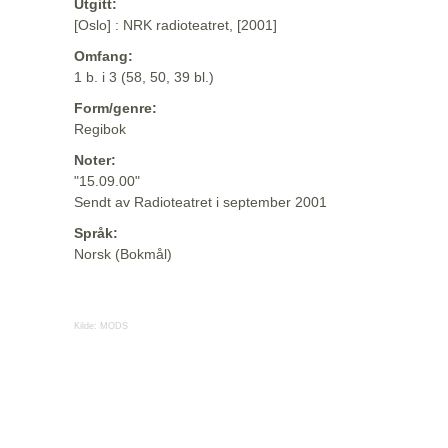
Utgitt:
[Oslo] : NRK radioteatret, [2001]
Omfang:
1 b. i 3 (58, 50, 39 bl.)
Form/genre:
Regibok
Noter:
"15.09.00"
Sendt av Radioteatret i september 2001
Språk:
Norsk (Bokmål)
Kilde:
MODS