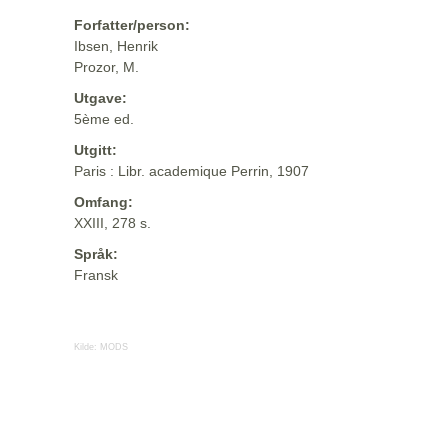
Forfatter/person:
Ibsen, Henrik
Prozor, M.
Utgave:
5ème ed.
Utgitt:
Paris : Libr. academique Perrin, 1907
Omfang:
XXIII, 278 s.
Språk:
Fransk
Kilde:
MODS