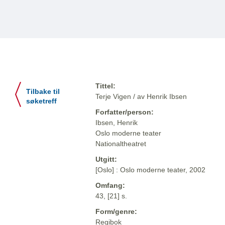
Tittel:
Tilbake til
Terje Vigen / av Henrik Ibsen
søketreff
Forfatter/person:
Ibsen, Henrik
Oslo moderne teater
Nationaltheatret
Utgitt:
[Oslo] : Oslo moderne teater, 2002
Omfang:
43, [21] s.
Form/genre:
Regibok