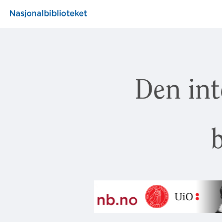
Den int
b