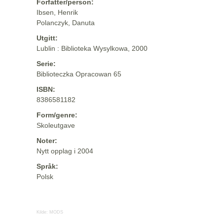
Forfatter/person:
Ibsen, Henrik
Polanczyk, Danuta
Utgitt:
Lublin : Biblioteka Wysylkowa, 2000
Serie:
Biblioteczka Opracowan 65
ISBN:
8386581182
Form/genre:
Skoleutgave
Noter:
Nytt opplag i 2004
Språk:
Polsk
Kilde:
MODS