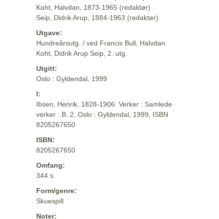
Koht, Halvdan, 1873-1965 (redaktør)
Seip, Didrik Arup, 1884-1963 (redaktør)
Utgave:
Hundreårsutg. / ved Francis Bull, Halvdan
Koht, Didrik Arup Seip, 2. utg.
Utgitt:
Oslo : Gyldendal, 1999
I:
Ibsen, Henrik, 1828-1906: Verker : Samlede
verker : B. 2, Oslo : Gyldendal, 1999, ISBN
8205267650
ISBN:
8205267650
Omfang:
344 s.
Form/genre:
Skuespill
Noter: