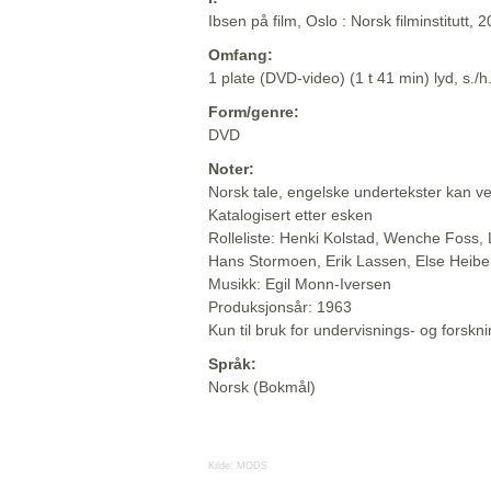
Ibsen på film, Oslo : Norsk filminstitutt, 
Omfang:
1 plate (DVD-video) (1 t 41 min) lyd, s./h
Form/genre:
DVD
Noter:
Norsk tale, engelske undertekster kan v
Katalogisert etter esken
Rolleliste: Henki Kolstad, Wenche Foss, 
Hans Stormoen, Erik Lassen, Else Heibe
Musikk: Egil Monn-Iversen
Produksjonsår: 1963
Kun til bruk for undervisnings- og forsk
Språk:
Norsk (Bokmål)
Kilde:
MODS