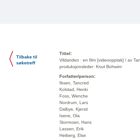
Tittel:
Tilbake til
Vildanden : en film [videoopptak] / av T
søketreff
produksjonsleder: Knut Bohwim
Forfatter/person:
Ibsen, Tancred
Kolstad, Henki
Foss, Wenche
Nordrum, Lars
Dalbye, Kjersti
Isene, Ola
Stormoen, Hans
Lassen, Erik
Heiberg, Else