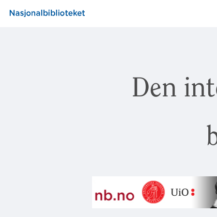
Den int
b