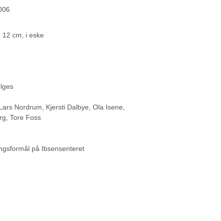
2006
. 12 cm, i eske
elges
Lars Nordrum, Kjersti Dalbye, Ola Isene,
rg, Tore Foss
ningsformål på Ibsensenteret