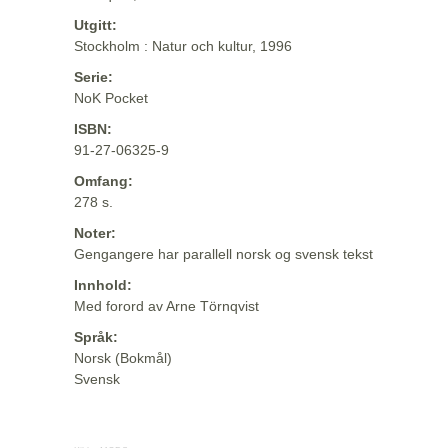
Utgitt:
Stockholm : Natur och kultur, 1996
Serie:
NoK Pocket
ISBN:
91-27-06325-9
Omfang:
278 s.
Noter:
Gengangere har parallell norsk og svensk tekst
Innhold:
Med forord av Arne Törnqvist
Språk:
Norsk (Bokmål)
Svensk