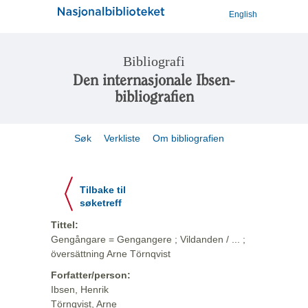
English
Bibliografi
Den internasjonale Ibsen-
bibliografien
Søk
Verkliste
Om bibliografien
Tilbake til
søketreff
Tittel:
Gengångare = Gengangere ; Vildanden / ... ;
översättning Arne Törnqvist
Forfatter/person:
Ibsen, Henrik
Törnqvist, Arne