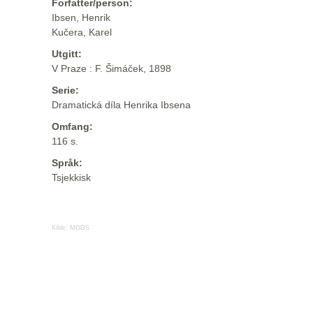
Forfatter/person:
Ibsen, Henrik
Kučera, Karel
Utgitt:
V Praze : F. Šimáček, 1898
Serie:
Dramatická díla Henrika Ibsena
Omfang:
116 s.
Språk:
Tsjekkisk
Kilde:
MODS