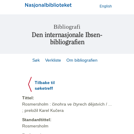
English
Bibliografi
Den internasjonale Ibsen-
bibliografien
Søk
Verkliste
Om bibliografien
Tilbake til
søketreff
Tittel:
Rosmersholm : činohra ve čtyrech dějstvích / ...
; preložil Karel Kučera
Standardtittel:
Rosmersholm