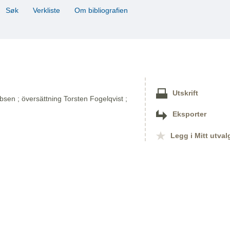
Søk
Verkliste
Om bibliografien
Utskrift
sen ; översättning Torsten Fogelqvist ;
Eksporter
Legg i Mitt utval