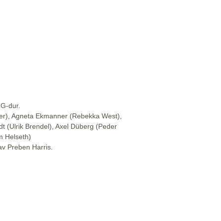
 G-dur.
mer), Agneta Ekmanner (Rebekka West),
ldt (Ulrik Brendel), Axel Düberg (Peder
m Helseth)
av Preben Harris.