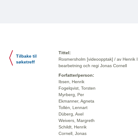
Tittel:
Tilbake til
Rosmersholm [videoopptak] / av Henrik Ib
søketreff
bearbetning och regi Jonas Cornell
Forfatter/person:
Ibsen, Henrik
Fogelqvist, Torsten
Myrberg, Per
Ekmanner, Agneta
Tollén, Lennart
Düberg, Axel
Weivers, Margreth
Schildt, Henrik
Cornell, Jonas