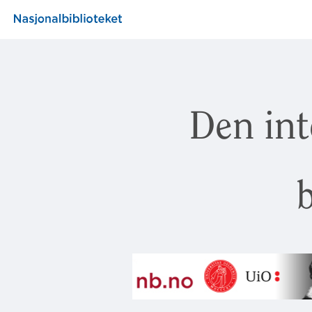
Den int
b