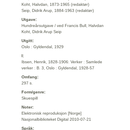
Koht, Halvdan, 1873-1965 (redaktør)
Seip, Didrik Arup, 1884-1963 (redaktør)
Utgave:
Hundreårsutgave / ved Francis Bull, Halvdan
Koht, Didrik Arup Seip
Utgitt:
Oslo : Gyldendal, 1929
I:
Ibsen, Henrik, 1828-1906: Verker : Samlede
verker : B. 3, Oslo : Gyldendal, 1928-57
Omfang:
297 s.
Form/genre:
Skuespill
Noter:
Elektronisk reproduksjon [Norge]
Nasjonalbiblioteket Digital 2010-07-21
Språk: