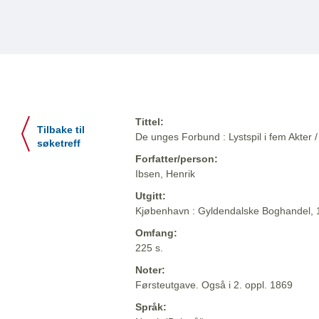
Tittel:
Tilbake til
De unges Forbund : Lystspil i fem Akter /
søketreff
Forfatter/person:
Ibsen, Henrik
Utgitt:
Kjøbenhavn : Gyldendalske Boghandel,
Omfang:
225 s.
Noter:
Førsteutgave. Også i 2. oppl. 1869
Språk: