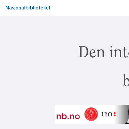
Den int
b