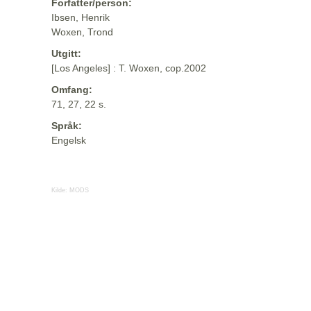
Forfatter/person:
Ibsen, Henrik
Woxen, Trond
Utgitt:
[Los Angeles] : T. Woxen, cop.2002
Omfang:
71, 27, 22 s.
Språk:
Engelsk
Kilde:
MODS