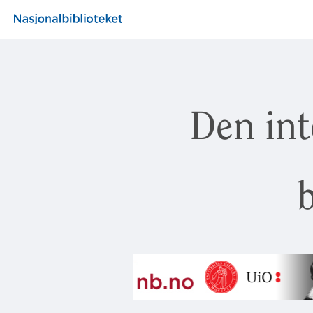
Den int
b