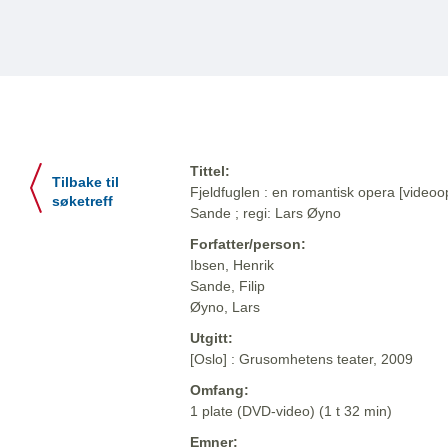
Tittel:
Tilbake til
Fjeldfuglen : en romantisk opera [videoop
søketreff
Sande ; regi: Lars Øyno
Forfatter/person:
Ibsen, Henrik
Sande, Filip
Øyno, Lars
Utgitt:
[Oslo] : Grusomhetens teater, 2009
Omfang:
1 plate (DVD-video) (1 t 32 min)
Emner: