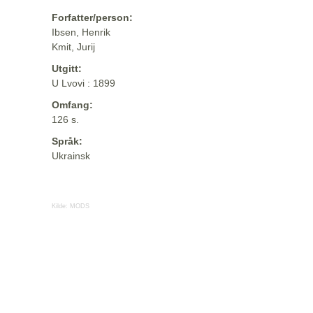
Forfatter/person:
Ibsen, Henrik
Kmit, Jurij
Utgitt:
U Lvovi : 1899
Omfang:
126 s.
Språk:
Ukrainsk
Kilde:
MODS