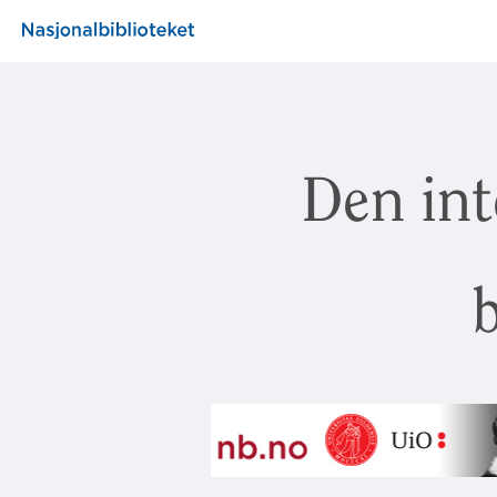
Den int
b