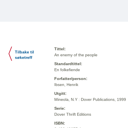
Tittel:
Tilbake til
An enemy of the people
søketreff
Standardtittel:
En folkefiende
Forfatter/person:
Ibsen, Henrik
Utgitt:
Mineola, N.Y : Dover Publications, 1999
Serie:
Dover Thrift Editions
ISBN: