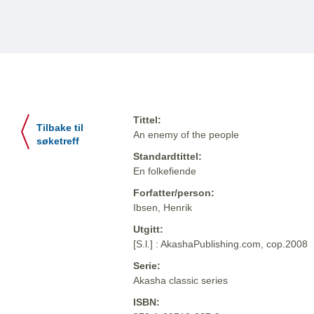
Tittel:
Tilbake til
An enemy of the people
søketreff
Standardtittel:
En folkefiende
Forfatter/person:
Ibsen, Henrik
Utgitt:
[S.l.] : AkashaPublishing.com, cop.2008
Serie:
Akasha classic series
ISBN: