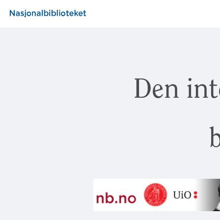
Den int
b