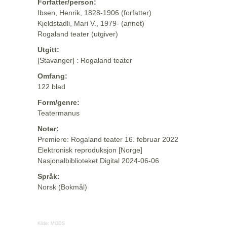
Forfatter/person:
Ibsen, Henrik, 1828-1906 (forfatter)
Kjeldstadli, Mari V., 1979- (annet)
Rogaland teater (utgiver)
Utgitt:
[Stavanger] : Rogaland teater
Omfang:
122 blad
Form/genre:
Teatermanus
Noter:
Premiere: Rogaland teater 16. februar 2022
Elektronisk reproduksjon [Norge]
Nasjonalbiblioteket Digital 2024-06-06
Språk:
Norsk (Bokmål)
Kilde:
MODS