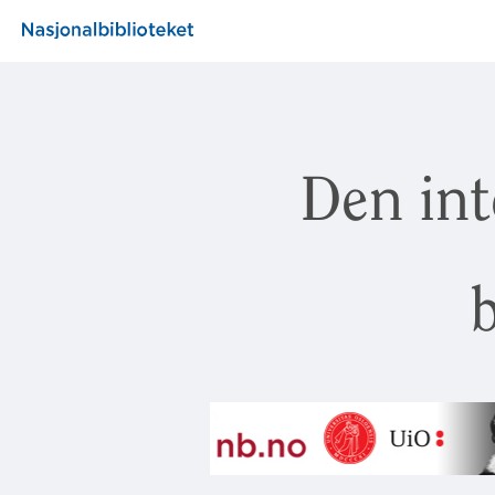
Den int
b