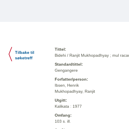
Tittel:
Tilbake til
Bidehi / Ranjit Mukhopadhyay ; mul raca
søketreff
Standardtittel:
Gengangere
Forfatter/person:
Ibsen, Henrik
Mukhopadhyay, Ranjit
Utgitt:
Kalikata : 1977
Omfang:
103 s. ill.