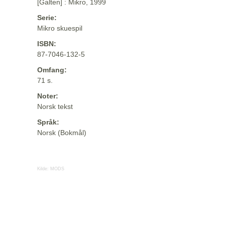
[Galten] : Mikro, 1999
Serie:
Mikro skuespil
ISBN:
87-7046-132-5
Omfang:
71 s.
Noter:
Norsk tekst
Språk:
Norsk (Bokmål)
Kilde:
MODS