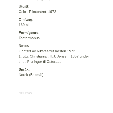
Utgitt:
Oslo : Riksteatret, 1972
Omfang:
169 bl.
Form/genre:
Teatermanus
Noter:
Oppført av Riksteatret høsten 1972
1. utg. Christiania : H.J. Jensen, 1857 under
tittel: Fru Inger til Østeraad
Språk:
Norsk (Bokmål)
Kilde:
MODS