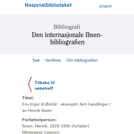
English
Bibliografi
Den internasjonale Ibsen-
bibliografien
Søk
Verkliste
Om bibliografien
Tilbake til
søketreff
Tittel:
Fru Inger til Østråt : skuespill i fem handlinger /
av Henrik Ibsen
Forfatter/person:
Ibsen, Henrik, 1828-1906 (forfatter)
Riksteatret (utgiver)