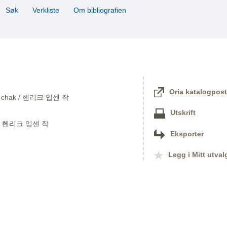
Søk
Verkliste
Om bibliografien
Oria katalogpost
Ipsen chak / 헨리크 입센 작
Utskrift
k / 헨리크 입센 작
Eksporter
Legg i Mitt utval