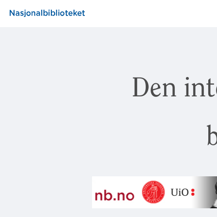
Den int
b