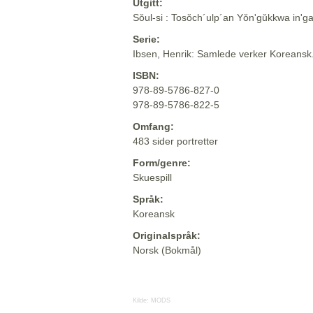
Utgitt:
Sŏul-si : Tosŏch´ulp´an Yŏn'gŭkkwa in'g
Serie:
Ibsen, Henrik: Samlede verker Koreansk
ISBN:
978-89-5786-827-0
978-89-5786-822-5
Omfang:
483 sider portretter
Form/genre:
Skuespill
Språk:
Koreansk
Originalspråk:
Norsk (Bokmål)
Kilde:
MODS