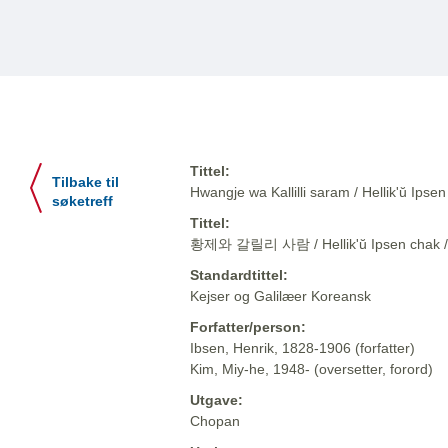
Tittel:
Tilbake til
Hwangje wa Kallilli saram / Hellik'ŭ 
søketreff
Tittel:
황제와 갈릴리 사람 / Hellik'ŭ Ipsen cha
Standardtittel:
Kejser og Galilæer Koreansk
Forfatter/person:
Ibsen, Henrik, 1828-1906 (forfatter)
Kim, Miy-he, 1948- (oversetter, forord)
Utgave:
Chopan