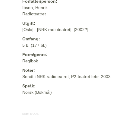
Forfatter/person:
Ibsen, Henrik
Radioteatret
Utgitt:
[Oslo] : [NRK radioteatret], [2002?]
Omfang:
5 b. (177 bl.)
Form/genre:
Regibok
Noter:
Sendt i NRK radioteatret, P2-teatret febr. 2003
Språk:
Norsk (Bokmål)
Kilde:
MODS